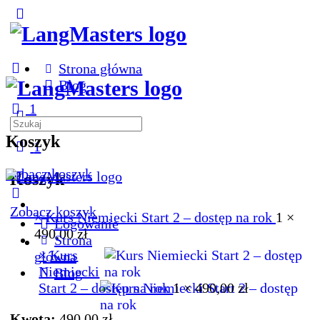
Toggle
Side
Panel
Strona główna
Blog
1
More
Search
options
for:
Koszyk
1
Zobacz koszyk
Koszyk
Zobacz koszyk
×
Kurs Niemiecki Start 2 – dostęp na rok
1 ×
Logowanie
490,00
zł
Strona
×
Kurs
główna
Niemiecki
Blog
Start 2 – dostęp na rok
1 ×
490,00
zł
Kwota:
490,00
zł