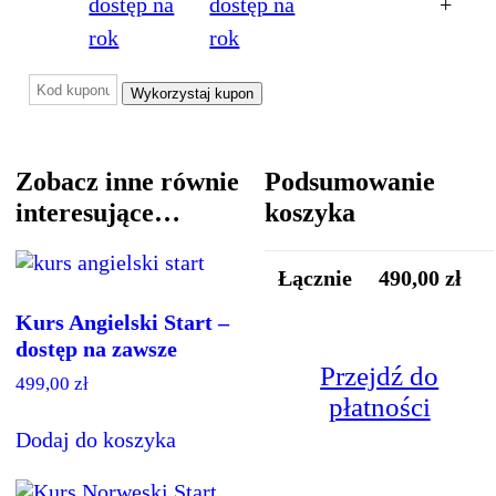
Start
dostęp na
+
2
rok
–
Kupon:
Wykorzystaj kupon
dostę
na
rok
Zobacz inne równie
Podsumowanie
quanti
interesujące…
koszyka
Łącznie
490,00
zł
Kurs Angielski Start –
dostęp na zawsze
Przejdź do
499,00
zł
płatności
Dodaj do koszyka