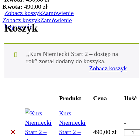
Kwota:
490,00
zł
Zobacz koszyk
Zamówienie
Zobacz koszyk
Zamówienie
Koszyk
Logowanie
„Kurs Niemiecki Start 2 – dostęp na
rok” został dodany do koszyka.
Zobacz koszyk
Produkt
Cena
Ilość
Usuń
Miniatura
Kurs
Kurs
Niemiecki
-
×
Niemi
Start 2 –
490,00
zł